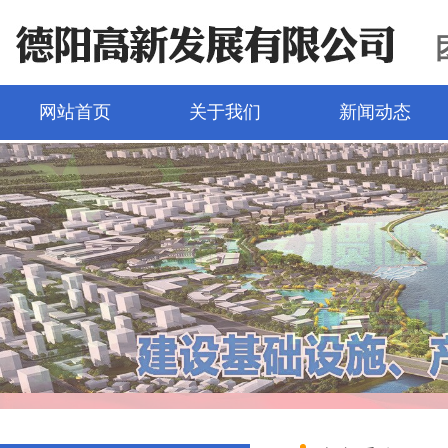
网站首页
关于我们
新闻动态