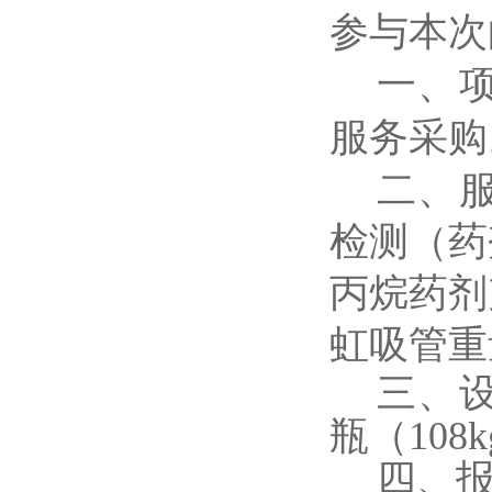
参与本次
一、
服务采购
二、
检测（药
丙烷药剂
虹吸管重
三、
瓶（108
四、