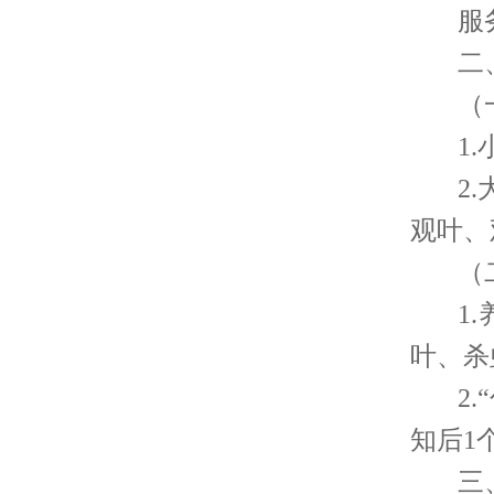
服
二
（
1
2
观叶、
（
1
叶、杀
2
知后1
三