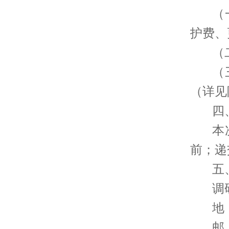
（
护费、
（
（
（详见
四
本
前；递
五
调
地
邮 