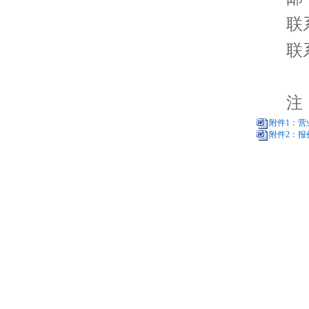
联
联系
注
附件1：营
附件2：报价
20