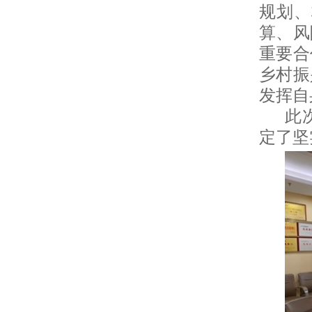
规划、
算、风
重要合
乡村振
发挥自
此
定了坚