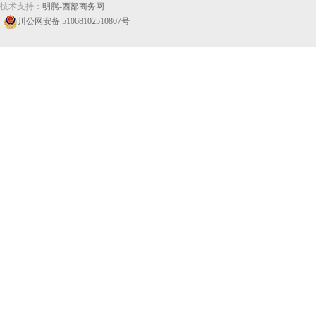
技术支持：
明腾-西部商务网
川公网安备 51068102510807号