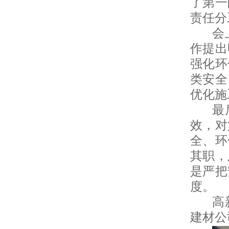
了第一
责任分
会
作提出
强化环
类安全
优化施
最
效，对
全、环
其职，
是严把
度。
高
建材公